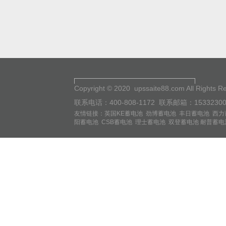
Copyright © 2020 upssaite88.com All
联系电话：400-808-1172 联系邮箱：15332300
友情链接：
英国KE蓄电池
劲博蓄电池
丰日蓄电池
西力
阳蓄电池
CSB蓄电池
理士蓄电池
双登蓄电池
耐普蓄电