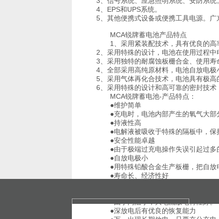
3、信号系统、应急照明系统、安防系统
4、EPS和UPS系统。
5、其他便携式设备或便携工具电源。广东MC
MCA锐牌蓄电池产品特点
1、采用紧装配技术，具有优良的高
2、采用特殊的设计，电池在使用过程中
3、采用独特的耐腐蚀板栅合金、使用寿
4、全部采用高纯原材料，电池自放电极
5、采用气体再化合技术，电池具有极高
6、采用特殊的设计和高可靠的密封技术
MCA锐牌蓄电池-产品特点：
●维护简单
●充电时，电池内部产生的氧气大部
●持液性高
●电解液被吸收于特殊的隔板中，保
●安全性能卓越
●由于极端过充电操作失误引起过多
●自放电极小
●用特殊铅酸合金生产板栅，把自放
●寿命长、经济性好
●电池的板栅采用耐腐蚀性好的特种
●内阻小
●由于内阻小，大电流放电特性好。
Copyright © 2020 upssaite88.com All
●深放电后有优良的恢复能力