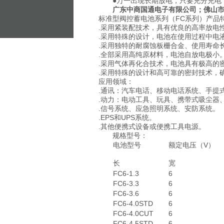
●万一出现长期放电，只要充分充电
联系电话：400-808-1172 联系邮箱：15332300
广东中商国通电子有限公司；佛山
友情链接：
英国KE蓄电池
劲博蓄电池
丰日蓄电池
西力
标准型阀控蓄电池系列（FC系列）产品
阳蓄电池
CSB蓄电池
理士蓄电池
双登蓄电池
耐普蓄电
.采用紧装配技术，具有优良的高率放电
.采用特殊的设计，电池在使用过程中电
.采用独特的耐腐蚀板栅合金、使用寿命
.全部采用高纯原材料，电池自放电极小。广东
.采用气体再化合技术，电池具有极高的
.采用特殊的设计和高可靠的密封技术，
应用领域：
.通讯：汽车电话、移动电话系统、手提
.动力：电动工具、玩具、携带式吸尘器
.信号系统、应急照明系统、安防系统。
.EPS和UPS系统。
.其他便携式设备或便携工具电源。
规格型号：
电池型号
额定电压（V）
长
宽
FC6-1.3
6
FC6-3.3
6
FC6-3.6
6
FC6-4.0STD
6
FC6-4.0CUT
6
FC6-4.5STD
6